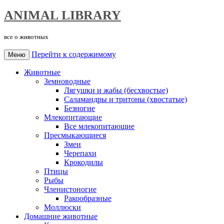
ANIMAL LIBRARY
все о животных
Перейти к содержимому
Меню
Животные
Земноводные
Лягушки и жабы (бесхвостые)
Саламандры и тритоны (хвостатые)
Безногие
Млекопитающие
Все млекопитающие
Пресмыкающиеся
Змеи
Черепахи
Крокодилы
Птицы
Рыбы
Членистоногие
Ракообразные
Моллюски
Домашние животные