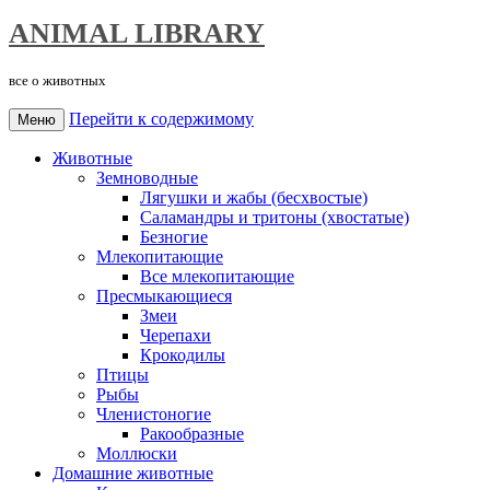
ANIMAL LIBRARY
все о животных
Перейти к содержимому
Меню
Животные
Земноводные
Лягушки и жабы (бесхвостые)
Саламандры и тритоны (хвостатые)
Безногие
Млекопитающие
Все млекопитающие
Пресмыкающиеся
Змеи
Черепахи
Крокодилы
Птицы
Рыбы
Членистоногие
Ракообразные
Моллюски
Домашние животные