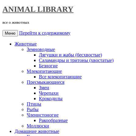
ANIMAL LIBRARY
все о животных
Перейти к содержимому
Меню
Животные
Земноводные
Лягушки и жабы (бесхвостые)
Саламандры и тритоны (хвостатые)
Безногие
Млекопитающие
Все млекопитающие
Пресмыкающиеся
Змеи
Черепахи
Крокодилы
Птицы
Рыбы
Членистоногие
Ракообразные
Моллюски
Домашние животные